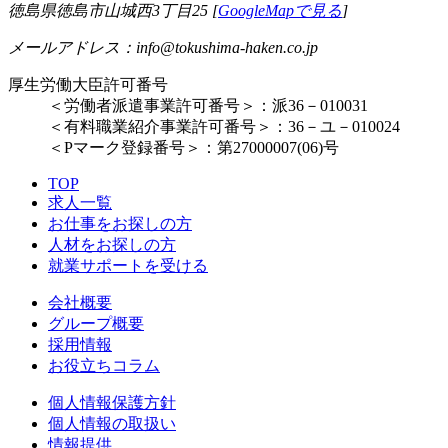
徳島県徳島市山城西3丁目25 [
GoogleMapで見る
]
メールアドレス：info@tokushima-haken.co.jp
厚生労働大臣許可番号
＜労働者派遣事業許可番号＞：派36－010031
＜有料職業紹介事業許可番号＞：36－ユ－010024
＜Pマーク登録番号＞：第27000007(06)号
TOP
求人一覧
お仕事をお探しの方
人材をお探しの方
就業サポートを受ける
会社概要
グループ概要
採用情報
お役立ちコラム
個人情報保護方針
個人情報の取扱い
情報提供