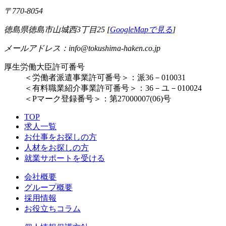
〒770-8054
徳島県徳島市山城西3丁目25 [
GoogleMapで見る
]
メールアドレス：info@tokushima-haken.co.jp
厚生労働大臣許可番号
＜労働者派遣事業許可番号＞：派36－010031
＜有料職業紹介事業許可番号＞：36－ユ－010024
＜Pマーク登録番号＞：第27000007(06)号
TOP
求人一覧
お仕事をお探しの方
人材をお探しの方
就業サポートを受ける
会社概要
グループ概要
採用情報
お役立ちコラム